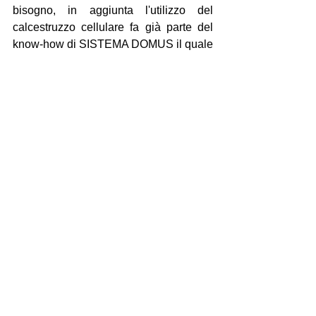
bisogno, in aggiunta l'utilizzo del 
calcestruzzo cellulare fa già parte del 
know-how di SISTEMA DOMUS il quale 
ha protocollato questa tecnologia tra i 
propri sistemi costruttivi: 
SISTEMA 
CLS.C: la casa in calcestruzzo 
cellulare
.
VAI AL SITO INTERNET DI SISTEMA 
DOMUS
VEDI I SISTEMI COSTRUTTIVI DI 
SISTEMA DOMUS
TORNA NELLA SEZIONE DELLE 
NOTIZIE